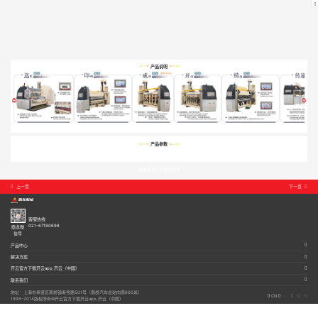
产品说明
产品参数
在线咨询
下载样本
上一页
下一页
客服热线
021-67180698
鼎龙微
信号
产品中心
解决方案
开云官方下载开云app,开云（中国）
联系我们
地址：上海市奉贤区南桥镇奉秀路501号（南桥汽车总站向南800米）
CN
1998-2014版权所有©开云官方下载开云app,开云（中国）